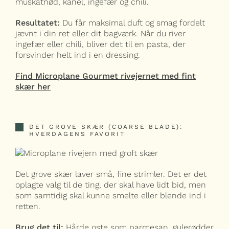
muskatnød, kanel, ingefær og chili.
Resultatet:
Du får maksimal duft og smag fordelt
jævnt i din ret eller dit bagværk. Når du river
ingefær eller chili, bliver det til en pasta, der
forsvinder helt ind i en dressing.
Find Microplane Gourmet rivejernet med fint
skær her
DET GROVE SKÆR (COARSE BLADE):
HVERDAGENS FAVORIT
Det grove skær laver små, fine strimler. Det er det
oplagte valg til de ting, der skal have lidt bid, men
som samtidig skal kunne smelte eller blende ind i
retten.
Brug det til:
Hårde oste som parmesan, gulerødder