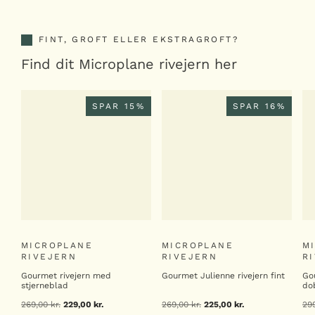
FINT, GROFT ELLER EKSTRAGROFT?
Find dit Microplane rivejern her
SPAR 15%
SPAR 16%
MICROPLANE
MICROPLANE
M
RIVEJERN
RIVEJERN
R
Gourmet rivejern med
Gourmet Julienne rivejern fint
Go
stjerneblad
do
269,00
kr.
Den
229,00
kr.
Den
269,00
kr.
Den
225,00
kr.
Den
29
oprindelige
aktuelle
oprindelige
aktuelle