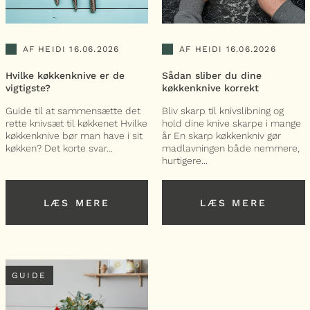
AF HEIDI
16.06.2026
AF HEIDI
16.06.2026
Hvilke køkkenknive er de
Sådan sliber du dine
vigtigste?
køkkenknive korrekt
Guide til at sammensætte det
Bliv skarp til knivslibning og
rette knivsæt til køkkenet Hvilke
hold dine knive skarpe i mange
køkkenknive bør man have i sit
år En skarp køkkenkniv gør
køkken? Det korte svar...
madlavningen både nemmere,
hurtigere...
LÆS MERE
LÆS MERE
LÆS MERE
LÆS MERE
GUIDE