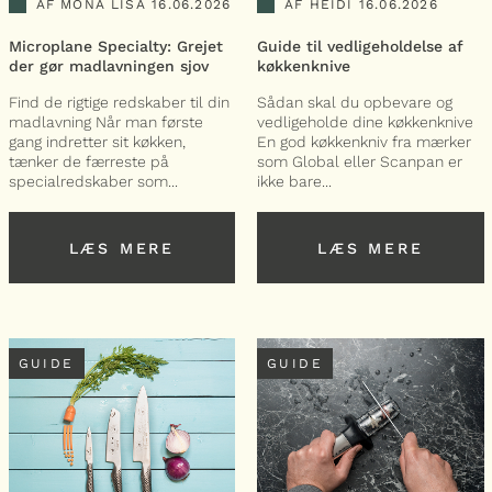
AF MONA LISA
16.06.2026
AF HEIDI
16.06.2026
Microplane Specialty: Grejet
Guide til vedligeholdelse af
der gør madlavningen sjov
køkkenknive
Find de rigtige redskaber til din
Sådan skal du opbevare og
madlavning Når man første
vedligeholde dine køkkenknive
gang indretter sit køkken,
En god køkkenkniv fra mærker
tænker de færreste på
som Global eller Scanpan er
specialredskaber som...
ikke bare...
LÆS MERE
LÆS MERE
LÆS MERE
LÆS MERE
GUIDE
GUIDE