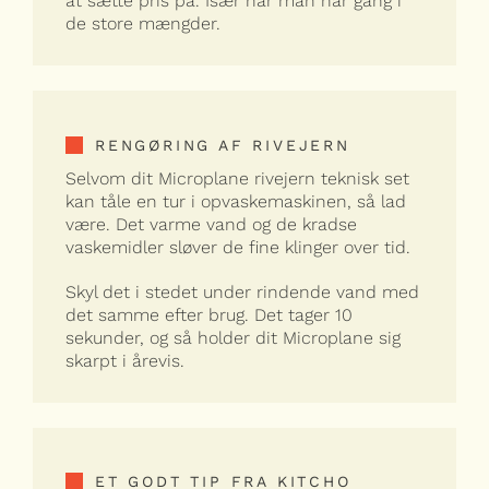
at sætte pris på. Især når man har gang i
de store mængder.
RENGØRING AF RIVEJERN
Selvom dit Microplane rivejern teknisk set
kan tåle en tur i opvaskemaskinen, så lad
være. Det varme vand og de kradse
vaskemidler sløver de fine klinger over tid.
Skyl det i stedet under rindende vand med
det samme efter brug. Det tager 10
sekunder, og så holder dit Microplane sig
skarpt i årevis.
ET GODT TIP FRA KITCHO