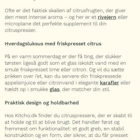
Ofte er det faktisk skallen af citrusfrugten, der giver
den mest intense aroma – og her er et
rivejern
eller
microplane det perfekte supplement til din
citruspresser.
Hverdagsluksus med friskpresset citrus
På en varm sommerdag er der få ting, der slukker
tørsten ligeså godt som et glas iskoldt vand med en
smule friskpresset lime eller citron. Og vil du sætte
prikken over i’et, kan du servere din friskpressede
appelsinjuice eller citronvand i elegante
karafler
eller
hældt op i smukke
glas
, der matcher din stil.
Praktisk design og holdbarhed
Hos Kitcho.dk finder du citruspressere, der er skabt til
at holde og til at blive brugt. Det handler først og
fremmest om funktionalitet: et godt greb, en stabil
konstruktion og en form, der sikrer, at du får presset