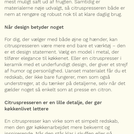
mest muligt saft ud af frugten. Samtidig er
materialerne nøje udvalgt, så citruspresseren både er
nem at rengøre og robust nok til at klare daglig brug.
Når design betyder noget
For dig, der vælger med både øjne og hænder, kan
citruspresseren være mere end bare et værktøj – den
er et design statement. Vælg en model i metal, der
tilfører elegance til køkkenet. Eller en citruspresser i
keramik med et underfundigt design, der giver et strejf
af humor og personlighed. Uanset materialet får du et
redskab, der ikke bare fungerer, men som også
understreger, at du tænker på detaljerne, selv når det
gælder noget så enkelt som at presse en citron.
Citruspresseren er en lille detalje, der gør
køkkenlivet lettere
En citruspresser kan virke som et simpelt redskab,
men den gør køkkenarbejdet mere bekvemt og
inspirerende. Når den står klar i skuffen eller på