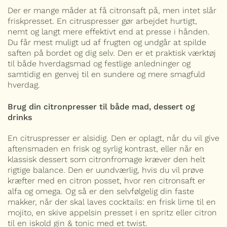
Der er mange måder at få citronsaft på, men intet slår
friskpresset. En citruspresser gør arbejdet hurtigt,
nemt og langt mere effektivt end at presse i hånden.
Du får mest muligt ud af frugten og undgår at spilde
saften på bordet og dig selv. Den er et praktisk værktøj
til både hverdagsmad og festlige anledninger og
samtidig en genvej til en sundere og mere smagfuld
hverdag.
Brug din citronpresser til både mad, dessert og
drinks
En citruspresser er alsidig. Den er oplagt, når du vil give
aftensmaden en frisk og syrlig kontrast, eller når en
klassisk dessert som citronfromage kræver den helt
rigtige balance. Den er uundværlig, hvis du vil prøve
kræfter med en citron posset, hvor ren citronsaft er
alfa og omega. Og så er den selvfølgelig din faste
makker, når der skal laves cocktails: en frisk lime til en
mojito, en skive appelsin presset i en spritz eller citron
til en iskold gin & tonic med et twist.