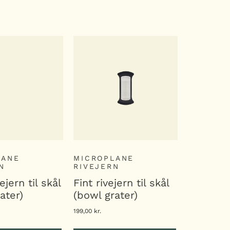
 I KURV
LÆG I KURV
LANE
MICROPLANE
N
RIVEJERN
ejern til skål
Fint rivejern til skål
ater)
(bowl grater)
199,00
kr.