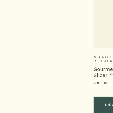
MICROP
RIVEJE
Gourmet
Slicer r
269,00
kr.
LÆ