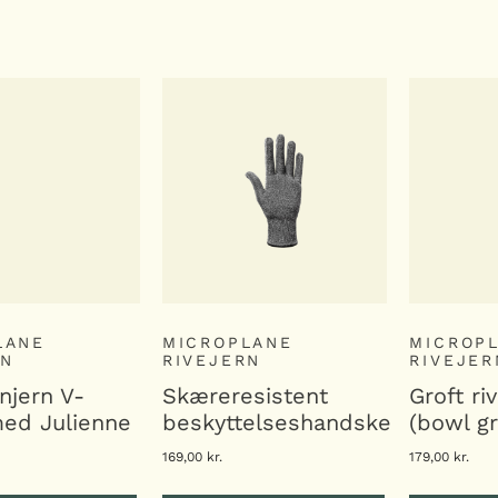
G I KURV
LÆG I KURV
LÆG
LANE
MICROPLANE
MICROP
RN
RIVEJERN
RIVEJER
njern V-
Skæreresistent
Groft riv
med Julienne
beskyttelseshandske
(bowl gr
169,00
kr.
179,00
kr.