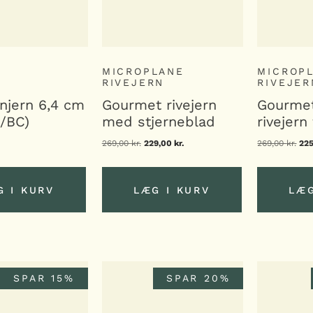
MICROPLANE
MICROP
RIVEJERN
RIVEJER
njern 6,4 cm
Gourmet rivejern
Gourmet
/BC)
med stjerneblad
rivejern 
269,00
kr.
Den
229,00
kr.
Den
269,00
kr.
De
22
oprindelige
aktuelle
opr
pris
pris
pri
var:
er:
var
269,00 kr..
229,00 kr..
269
G I KURV
LÆG I KURV
LÆG
G I KURV
LÆG I KURV
LÆG
SPAR 15%
SPAR 20%