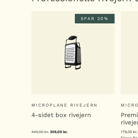
SPAR 20%
MICROPLANE RIVEJERN
MICR
4-sidet box rivejern
Premi
riveje
449,00
kr.
Den
359,00
kr.
Den
179,00
kr.
oprindelige
aktuelle
Flere fa