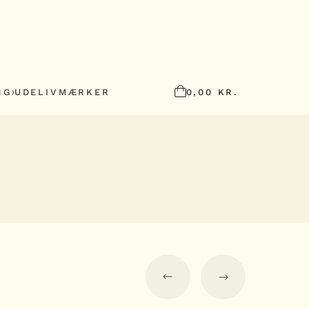
NG
UDELIV
MÆRKER
0,00
KR.