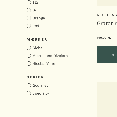
Blå
Gul
NICOLA
Orange
Grater r
Rød
149,00
kr.
MÆRKER
Global
LÆ
Microplane Rivejern
Nicolas Vahé
LÆ
SERIER
Gourmet
Specialty