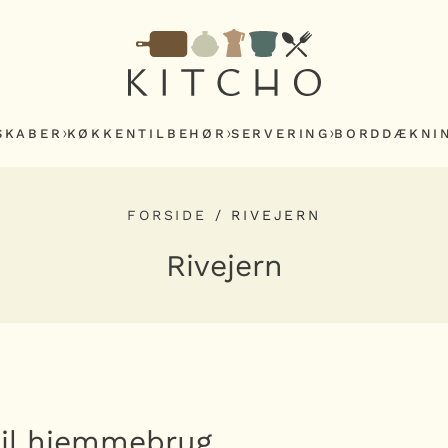
SKABER
KØKKENTILBEHØR
SERVERING
BORDDÆKNI
FORSIDE
/
RIVEJERN
Rivejern
 til hjemmebrug