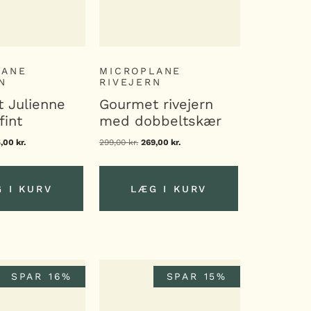
LANE
MICROPLANE
N
RIVEJERN
 Julienne
Gourmet rivejern
fint
med dobbeltskær
n
5,00
kr.
Den
299,00
kr.
Den
269,00
kr.
Den
indelige
aktuelle
oprindelige
aktuelle
s
pris
pris
pris
:
er:
var:
er:
,00 kr..
225,00 kr..
299,00 kr..
269,00 kr..
 I KURV
LÆG I KURV
 I KURV
LÆG I KURV
SPAR 16%
SPAR 15%