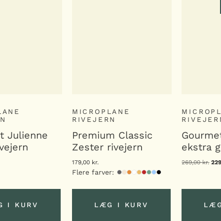
LANE
MICROPLANE
MICROP
RN
RIVEJERN
RIVEJER
 Julienne
Premium Classic
Gourmet
ivejern
Zester rivejern
ekstra g
179,00
kr.
269,00
kr.
De
22
opr
Flere farver:
pri
var
269
G I KURV
LÆG I KURV
LÆG