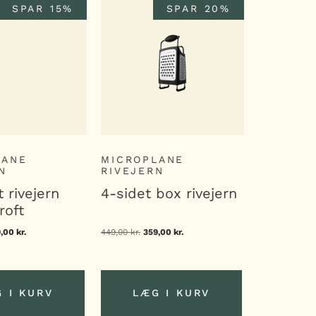
SPAR 15%
SPAR 20%
LANE
MICROPLANE
N
RIVEJERN
 rivejern
4-sidet box rivejern
roft
n
9,00
kr.
Den
449,00
kr.
Den
359,00
kr.
Den
indelige
aktuelle
oprindelige
aktuelle
s
pris
pris
pris
:
er:
var:
er:
,00 kr..
229,00 kr..
449,00 kr..
359,00 kr..
 I KURV
LÆG I KURV