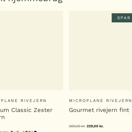
SPAR
OPLANE RIVEJERN
MICROPLANE RIVEJER
um Classic Zester
Gourmet rivejern fint
rn
269,00
kr.
Den
229,00
kr.
Den
oprindelige
aktuelle
rver: