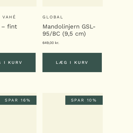
 VAHÉ
GLOBAL
 – fint
Mandolinjern GSL-
95/BC (9,5 cm)
649,00
kr.
 I KURV
LÆG I KURV
 I KURV
LÆG I KURV
SPAR 16%
SPAR 10%