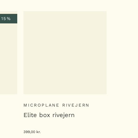
 15%
N
MICROPLANE RIVEJERN
MICROPL
Elite box rivejern
Gourmet 
399,00
kr.
269,00
kr.
De
215
opr