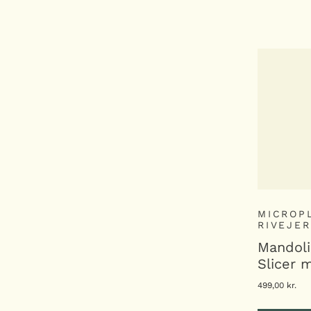
LÆ
MICROP
RIVEJE
Mandoli
Slicer 
499,00
kr.