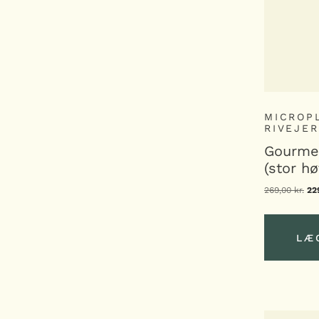
MICROP
RIVEJE
Gourme
(stor hø
269,00
kr.
De
22
op
pri
var
269
LÆ
LÆ