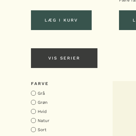
pris
pris
var:
er:
449,00 kr..
359,00 kr..
LÆG I KURV
L
LÆG I KURV
VIS SERIER
VIS SERIER
FARVE
Grå
Grøn
Hvid
Natur
Sort