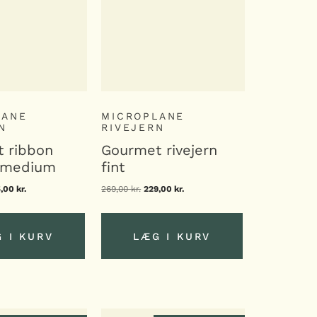
LANE
MICROPLANE
N
RIVEJERN
 ribbon
Gourmet rivejern
n medium
fint
n
5,00
kr.
Den
269,00
kr.
Den
229,00
kr.
Den
indelige
aktuelle
oprindelige
aktuelle
s
pris
pris
pris
:
er:
var:
er:
,00 kr..
225,00 kr..
269,00 kr..
229,00 kr..
 I KURV
LÆG I KURV
 I KURV
LÆG I KURV