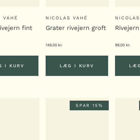
S VAHÉ
NICOLAS VAHÉ
NICOLAS
ivejern fint
Grater rivejern groft
Rivejern
149,00
kr.
99,00
kr.
G I KURV
LÆG I KURV
LÆG
G I KURV
LÆG I KURV
LÆG
SPAR 15%