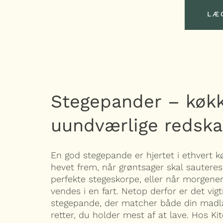
LÆ
LÆ
Stegepander – køk
uundværlige redsk
En god stegepande er hjertet i ethvert k
hevet frem, når grøntsager skal sauteres
perfekte stegeskorpe, eller når morgene
vendes i en fart. Netop derfor er det vigt
stegepande, der matcher både din madla
retter, du holder mest af at lave. Hos Ki