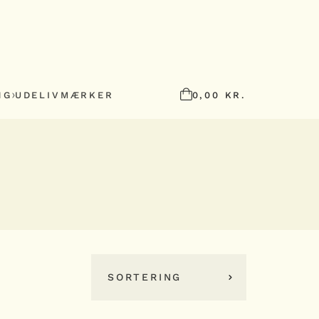
NG
UDELIV
MÆRKER
0,00
KR.
SORTERING