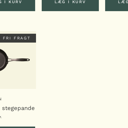
G I KURV
LÆG I KURV
LÆG
G I KURV
LÆG I KURV
LÆG
FRI FRAGT
N
+ stegepande
r.