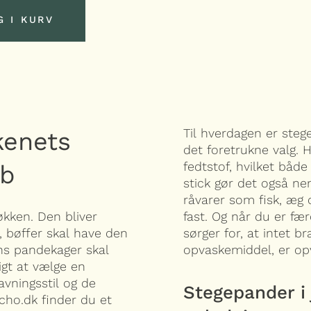
G I KURV
G I KURV
Til hverdagen er ste
kenets
det foretrukne valg.
fedtstof, hvilket både 
ab
stick gør det også n
råvarer som fisk, æg
økken. Den bliver
fast. Og når du er fæ
, bøffer skal have den
sørger for, at intet 
ns pandekager skal
opvaskemiddel, er opv
igt at vælge en
vningsstil og de
Stegepander i 
tcho.dk finder du et