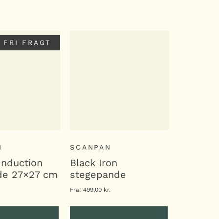
 I KURV
LÆG I KURV
FRI FRAGT
N
SCANPAN
Induction
Black Iron
nde 27×27 cm
stegepande
Fra:
499,00
kr.