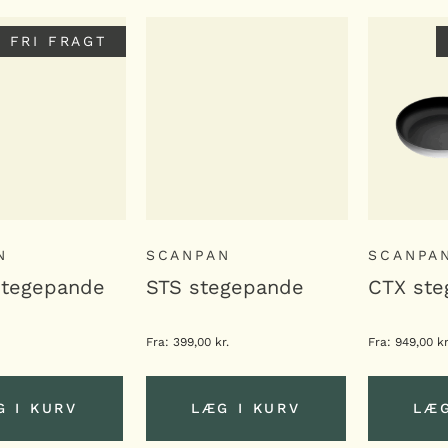
FRI FRAGT
N
SCANPAN
SCANPA
stegepande
STS stegepande
CTX st
Fra:
399,00
kr.
Fra:
949,00
kr
G I KURV
LÆG I KURV
LÆG