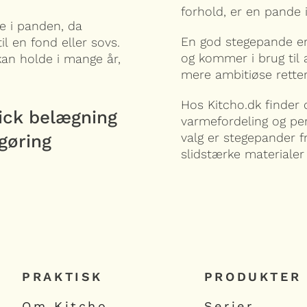
forhold, er en pande i 
e i panden, da
En god stegepande er
il en fond eller sovs.
og kommer i brug til 
kan holde i mange år,
mere ambitiøse retter
Hos Kitcho.dk finder d
ick belægning
varmefordeling og per
valg er stegepander 
gøring
slidstærke materialer
PRAKTISK
PRODUKTER
Om Kitcho
Serier