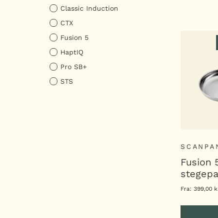
LÆ
Classic Induction
CTX
Fusion 5
HaptIQ
Pro SB+
STS
SCANPA
Fusion 
stegep
Fra:
399,00
k