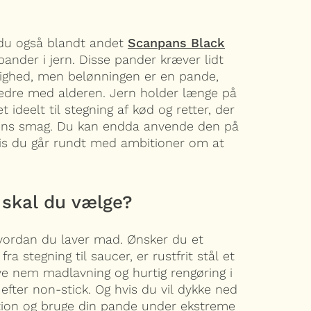
 du også blandt andet
Scanpans Black
nder i jern. Disse pander kræver lidt
ighed, men belønningen er en pande,
edre med alderen. Jern holder længe på
t ideelt til stegning af kød og retter, der
tens smag. Du kan endda anvende den på
hvis du går rundt med ambitioner om at
 skal du vælge?
hvordan du laver mad. Ønsker du et
 fra stegning til saucer, er rustfrit stål et
ave nem madlavning og hurtig rengøring i
efter non-stick. Og hvis du vil dykke ned
ition og bruge din pande under ekstreme