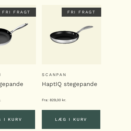
FRI FRAGT
FRI FRAGT
N
SCANPAN
egepande
HaptIQ stegepande
.
Fra:
829,00
kr.
 I KURV
LÆG I KURV