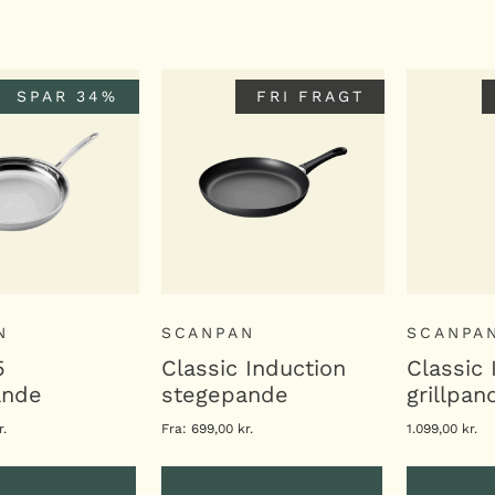
G I KURV
LÆG I KURV
LÆG
SPAR 34%
FRI FRAGT
N
SCANPAN
SCANPA
5
Classic Induction
Classic 
ande
stegepande
grillpa
r.
Fra:
699,00
kr.
1.099,00
kr.