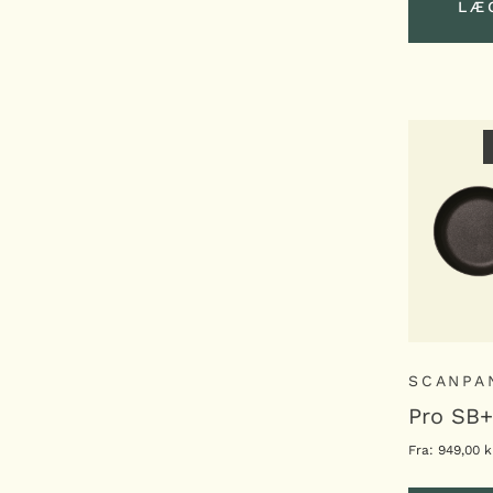
LÆ
LÆ
SCANPA
Pro SB
Fra:
949,00
k