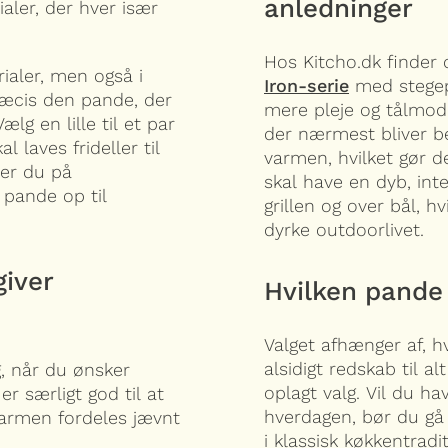
anledninger
ialer, der hver især
Hos Kitcho.dk finder
rialer, men også i
Iron-serie
med stegepa
præcis den pande, der
mere pleje og tålmod
g en lille til et par
der nærmest bliver b
l laves frideller til
varmen, hvilket gør de
rer du på
skal have en dyb, in
 pande op til
grillen og over bål, 
dyrke outdoorlivet.
giver
Hvilken pande
Valget afhænger af, 
alsidigt redskab til alt
lg, når du ønsker
oplagt valg. Vil du h
er særligt god til at
hverdagen, bør du gå 
armen fordeles jævnt
i klassisk køkkentrad