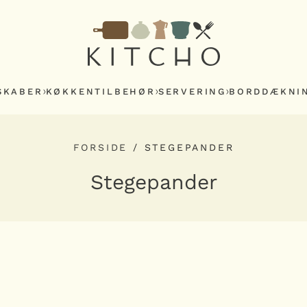
SKABER
KØKKENTILBEHØR
SERVERING
BORDDÆKNI
FORSIDE
/
STEGEPANDER
Stegepander