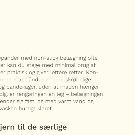
gepander med non-stick belægning ofte
 Her kan du stege med minimal brug af
er praktisk og giver lettere retter. Non-
emmere at håndtere mere skrøbelige
 og pandekager, uden at maden hænger
rdig, er rengøringen en leg – belægningen
brænder sig fast, og med varm vand og
asken hurtigt klaret.
jern til de særlige