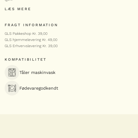
Professional osteskærer
LÆS MERE
249,00
kr.
Professional
-
+
osteskærer
FRAGT INFORMATION
antal
GLS Pakkeshop Kr. 39,00
MICROPLANE RIVEJERN
GLS hjemmelevering Kr. 49,00
Krydderikværn
GLS Erhvervslevering Kr. 39,00
Specialty i andre farver
209,00
kr.
KOMPATIBILITET
Krydderikværn
-
+
antal
LÆG I KURV
Tåler maskinvask
LÆG I KURV
MICROPLANE RIVEJERN
Chilimølle (chilikværn)
Fødevaregodkendt
239,00
kr.
Chilimølle
-
+
(chilikværn)
antal
MICROPLANE RIVEJERN
Professional Y skræller XL
199,00
kr.