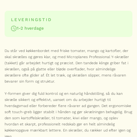
VIS HELE SPECIALTY SERIEN
LEVERINGSTID
1-2 hverdage
Serie
MICROPLANE RIVEJERN
Du står ved køkkenbordet med friske tomater, mango og kartofler, der
Professional skræller med savtakket
skal skrælles og gøres klar, og med Microplanes Professional Y-skræller
blad
(takket) går arbejdet hurtigt og præcist. Den tandede klinge griber fat i
159,00
kr.
skrællen, også på glatte eller bløde overflader, hvor almindelige
Professional
skrællere ofte glider af. Ét let træk, og skrællen slipper, mens råvaren
-
+
skræller
bevarer sin form og struktur.
med
savtakket
MICROPLANE RIVEJERN
blad
Y-formen giver dig fuld kontrol og en naturlig håndstilling, så du kan
antal
Professional pizzahjul med dejprikker
skrælle sikkert og effektivt, uanset om du arbejder hurtigt til
299,00
kr.
hverdagsmad eller forbereder flere råvarer ad gangen. Det ergonomiske
soft touch-greb ligger stabilt i hånden og gør skrælningen behagelig. Brug
Professional
-
+
den som kartoffelskræller, til tomater, kiwi eller mango, og oplev
pizzahjul
med
hvordan et skarpt, professionelt redskab gør en helt almindelig
dejprikker
køkkenopgave mærkbart lettere. En skræller, du rækker ud efter igen og
antal
MICROPLANE RIVEJERN
igen.