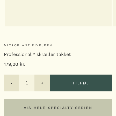
MICROPLANE RIVEJERN
Professional Y skræller takket
179,00
kr.
Professional
Y
-
+
TILFØJ
skræller
takket
antal
TILFØJ
VIS HELE SPECIALTY SERIEN