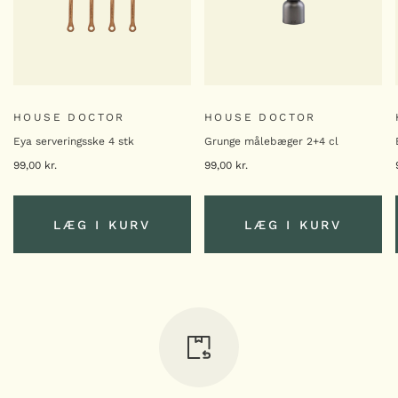
Skæreresistent beskyttelseshandske
169,00
kr.
Skæreresistent
-
+
beskyttelseshandske
antal
MICROPLANE RIVEJERN
HOUSE DOCTOR
HOUSE DOCTOR
Fint rivejern til skål (bowl grater)
Eya serveringsske 4 stk
Grunge målebæger 2+4 cl
199,00
kr.
99,00
kr.
99,00
kr.
Fint
-
+
rivejern
til
skål
LÆG I KURV
LÆG I KURV
(bowl
MICROPLANE RIVEJERN
grater)
Microplane hvidløgsrivejern
antal
LÆG I KURV
LÆG I KURV
169,00
kr.
Microplane
-
+
hvidløgsrivejern
antal
MICROPLANE RIVEJERN
Premium Classic Zester rivejern –
Pomegranate Red