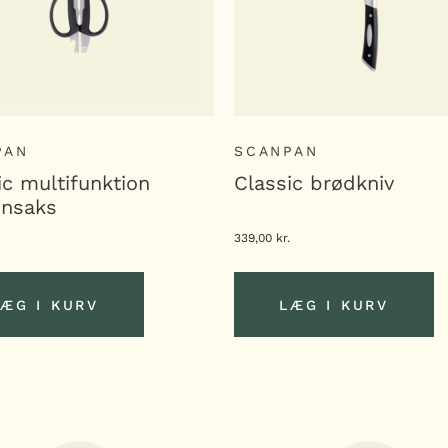
PAN
SCANPAN
ic multifunktion
Classic brødkniv
ensaks
339,00
kr.
ÆG I KURV
LÆG I KURV
LÆG I KURV
LÆG I KURV