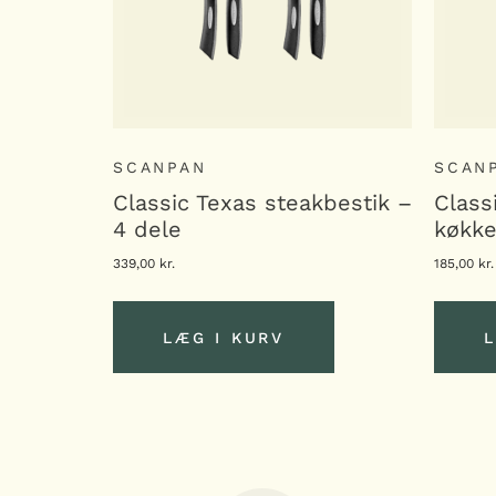
SCANPAN
SCAN
Classic Texas steakbestik –
Class
4 dele
køkk
339,00
kr.
185,00
kr.
LÆG I KURV
L
LÆG I KURV