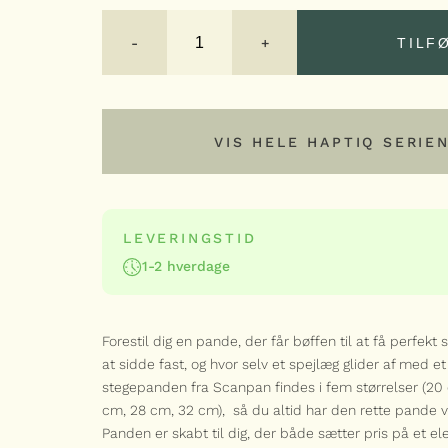
HaptIQ
stegepande
-
+
TILF
antal
TILF
VIS HELE HAPTIQ SERIE
VIS HELE HAPTIQ SERIEN
LEVERINGSTID
1-2 hverdage
Serie
Forestil dig en pande, der får bøffen til at få perfek
at sidde fast, og hvor selv et spejlæg glider af med et
stegepanden fra Scanpan findes i fem størrelser (20
cm, 28 cm, 32 cm), så du altid har den rette pande 
Panden er skabt til dig, der både sætter pris på et ele