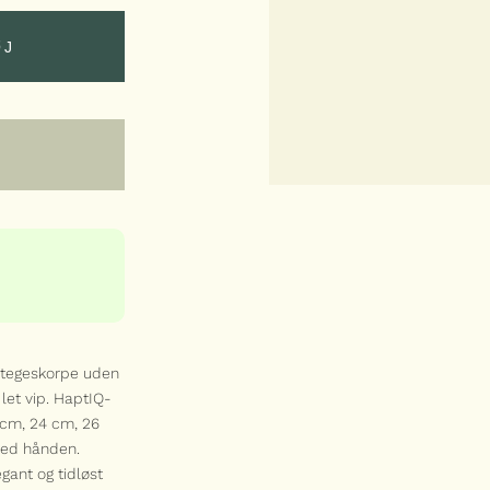
ØJ
ØJ
N
t stegeskorpe uden
 let vip. HaptIQ-
SCANPAN
 cm, 24 cm, 26
HaptIQ
ved hånden.
chefpande 32 cm
/ 4,8 liter
gant og tidløst