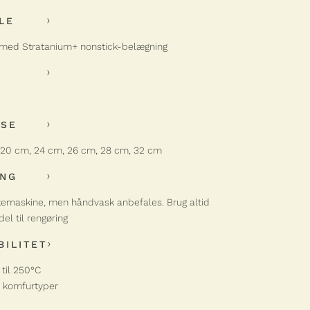
LE
l med Stratanium+ nonstick-belægning
LSE
: 20 cm, 24 cm, 26 cm, 28 cm, 32 cm
ING
kemaskine, men håndvask anbefales. Brug altid
l til rengøring
BILITET
 til 250°C
le komfurtyper