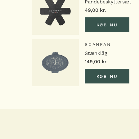
Pandebeskyttersæt
49,00
kr.
KØB NU
KØB NU
SCANPAN
Stænklåg
149,00
kr.
KØB NU
KØB NU