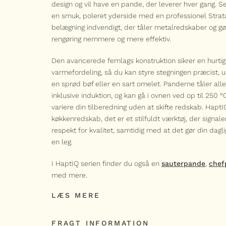
design og vil have en pande, der leverer hver gang. S
en smuk, poleret yderside med en professionel Stra
belægning indvendigt, der tåler metalredskaber og g
rengøring nemmere og mere effektiv.
Den avancerede femlags konstruktion sikrer en hurtig
varmefordeling, så du kan styre stegningen præcist, 
en sprød bøf eller en sart omelet. Panderne tåler all
inklusive induktion, og kan gå i ovnen ved op til 250 °
variere din tilberedning uden at skifte redskab. HaptI
køkkenredskab, det er et stilfuldt værktøj, der signal
respekt for kvalitet, samtidig med at det gør din dagl
en leg.
I HaptIQ serien finder du også en
sauterpande
,
chef
med mere.
LÆS MERE
L
FRAGT INFORMATION