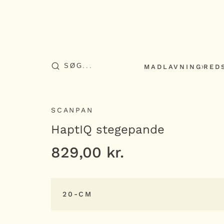
MADLAVNING
RED
SCANPAN
HaptIQ stegepande
829,00
kr.
20-CM