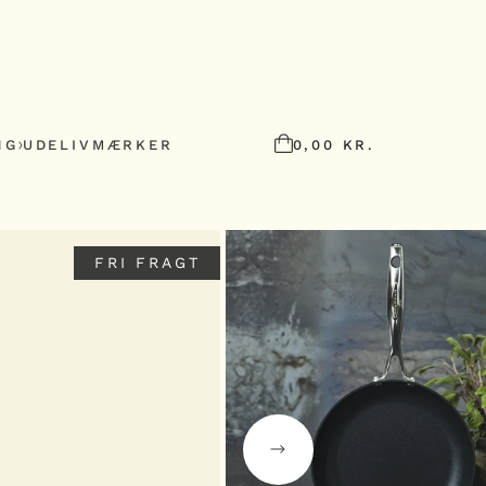
NG
UDELIV
MÆRKER
0,00
KR.
FRI FRAGT