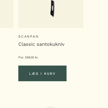
SCANPAN
SCANPA
Classic santokukniv
Classic 
Fra:
339,00
kr.
339,00
kr.
LÆG I KURV
LÆG
LÆG I KURV
LÆG