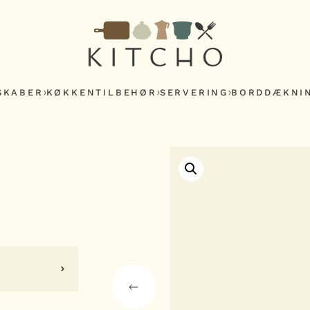
SKABER
KØKKENTILBEHØR
SERVERING
BORDDÆKNI