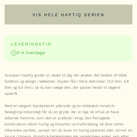
TILFØJ
VIS HELE HAPTIQ SERIEN
VIS HELE HAPTIQ SERIEN
LEVERINGSTID
2-4 hverdage
Serie
SCANPAN
Scanpan HaptIQ gryder er skabt til dig, der ønsker det bedste af både
HaptIQ chefpande 32 cm / 4,8 liter
funktion og design i køkkenet. Gryden fås i flere størrelser (3,5 liter, 4,8
2.099,00
kr.
liter og 6,5 liter), så du kan vælge den, der passer bedst til dagens
opskrift.
HaptIQ
-
+
chefpande
32
Med en elegant blankpoleret yderside og en slidstærk nonstick-
cm
belægning indvendigt får du en gryde, der er lige så smuk at have
/
SCANPAN
stående fremme, som den er praktisk i brug. Den flerlagede
4,8
HaptIQ wok 32 cm
liter
konstruktion sikrer hurtig og ensartet varmefordeling, så dine retter
1.399,00
antal
kr.
tilberedes perfekt, uanset om du laver en hurtig pastaret eller simrer en
sauce i timevis. Nonstick-belægningen gør rengøringen enkel, selv efter