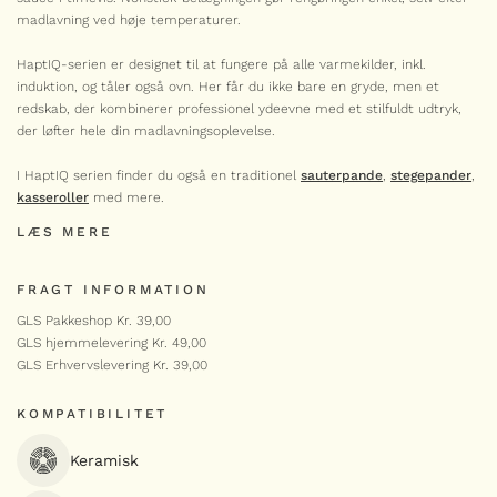
HaptIQ
-
+
wok
madlavning ved høje temperaturer.
32
cm
SCANPAN
HaptIQ-serien er designet til at fungere på alle varmekilder, inkl.
antal
induktion, og tåler også ovn. Her får du ikke bare en gryde, men et
HaptIQ sauteuse med låg 26 cm /
3,7 liter
redskab, der kombinerer professionel ydeevne med et stilfuldt udtryk,
1.829,00
kr.
der løfter hele din madlavningsoplevelse.
HaptIQ
-
+
I HaptIQ serien finder du også en traditionel
sauterpande
,
stegepander
,
sauteuse
med
kasseroller
med mere.
låg
SCANPAN
26
LÆS MERE
cm
HaptIQ sauterpande 28 cm
/
1.829,00
kr.
LÆG I KURV
3,7
FRAGT INFORMATION
liter
LÆG I KURV
HaptIQ
antal
-
+
GLS Pakkeshop Kr. 39,00
sauterpande
28
GLS hjemmelevering Kr. 49,00
cm
GLS Erhvervslevering Kr. 39,00
antal
SCANPAN
HaptIQ kasserolle – 1,8 liter
KOMPATIBILITET
999,00
kr.
HaptIQ
Keramisk
-
+
kasserolle
antal