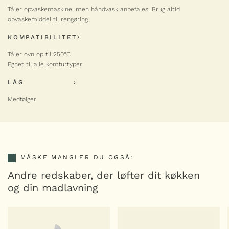
HaptIQ
Tåler opvaskemaskine, men håndvask anbefales. Brug altid
-
+
stegepande
opvaskemiddel til rengøring
antal
SCANPAN
KOMPATIBILITET
HaptIQ stegepande – 28 cm
Tåler ovn op til 250°C
1.399,00
kr.
Egnet til alle komfurtyper
HaptIQ
-
+
stegepande
LÅG
antal
Medfølger
SCANPAN
HaptIQ stegepande – 32 cm
1.499,00
kr.
HaptIQ
-
+
stegepande
MÅSKE MANGLER DU OGSÅ:
antal
Andre redskaber, der løfter dit køkken
og din madlavning