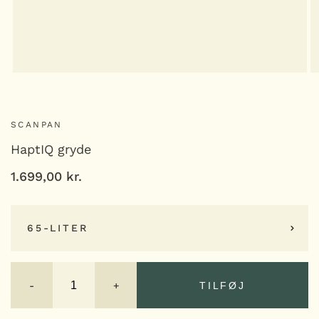
SCANPAN
HaptIQ gryde
1.699,00
kr.
65-LITER
HaptIQ
gryde
-
+
TILFØJ
antal