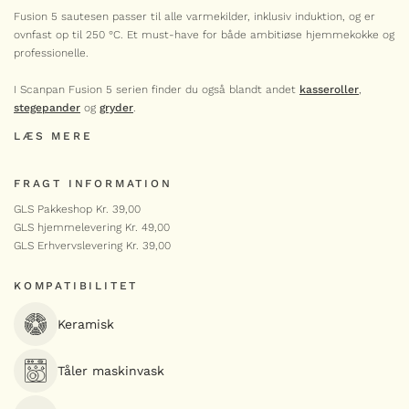
Fusion
Fusion 5 sautesen passer til alle varmekilder, inklusiv induktion, og er
-
+
5
ovnfast op til 250 °C. Et must-have for både ambitiøse hjemmekokke og
sauterpande
26
professionelle.
SCANPAN
cm
antal
Fusion 5 bradepande 35 x
I Scanpan Fusion 5 serien finder du også blandt andet
kasseroller
,
24 cm
stegepander
og
gryder
.
1.099,00
kr.
Fusion
LÆS MERE
-
+
5
bradepande
35
FRAGT INFORMATION
SCANPAN
x
24
Fusion 5 suppegryde 7,6
GLS Pakkeshop Kr. 39,00
liter
cm
LÆG I KURV
GLS hjemmelevering Kr. 49,00
antal
1.399,00
kr.
GLS Erhvervslevering Kr. 39,00
LÆG I KURV
Fusion
-
+
5
KOMPATIBILITET
suppegryde
7,6
SCANPAN
liter
Keramisk
antal
Fusion 5 gryde – 3,7 liter
999,00
kr.
Tåler maskinvask
Fusion
-
+
5