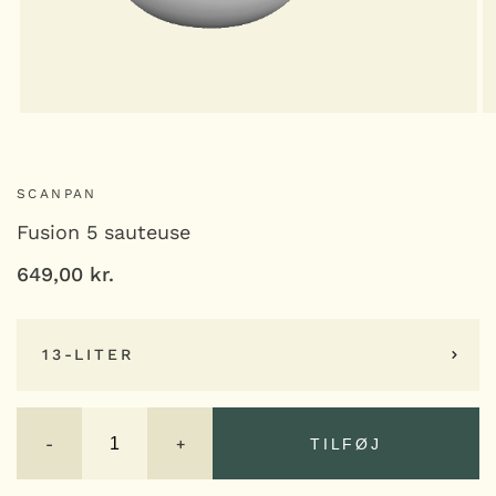
SCANPAN
Fusion 5 sauteuse
649,00
kr.
13-LITER
Fusion
5
-
+
TILFØJ
sauteuse
antal