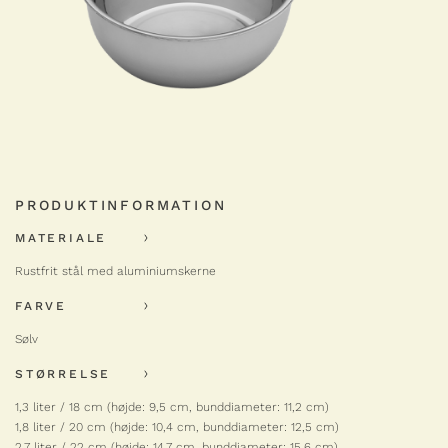
Fusion 5 kasserolle – 2,7
liter
799,00
kr.
Fusion
-
+
5
kasserolle
antal
SCANPAN
Fusion 5 sauteuse – 1,3 liter
649,00
kr.
PRODUKTINFORMATION
Fusion
-
+
5
MATERIALE
sauteuse
antal
Rustfrit stål med aluminiumskerne
SCANPAN
Fusion 5 sauteuse – 1,8 liter
FARVE
699,00
kr.
Sølv
Fusion
-
+
5
STØRRELSE
sauteuse
antal
SCANPAN
1,3 liter / 18 cm (højde: 9,5 cm, bunddiameter: 11,2 cm)
1,8 liter / 20 cm (højde: 10,4 cm, bunddiameter: 12,5 cm)
Fusion 5 sauteuse – 2,7
liter
2,7 liter / 22 cm (højde: 14,7 cm, bunddiameter: 15,6 cm)