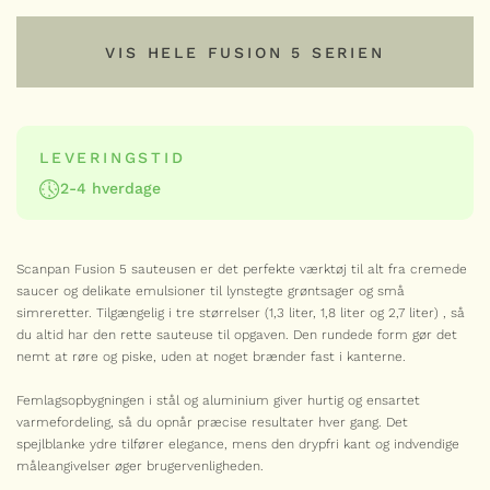
TILFØJ
VIS HELE FUSION 5 SERIEN
VIS HELE FUSION 5 SERIEN
LEVERINGSTID
2-4 hverdage
Serie
SCANPAN
Scanpan Fusion 5 sauteusen er det perfekte værktøj til alt fra cremede
Fusion 5 chefpande 32 cm
saucer og delikate emulsioner til lynstegte grøntsager og små
1.399,00
kr.
simreretter. Tilgængelig i tre størrelser (
1,3 liter, 1,8 liter og 2,7 liter)
, så
du altid har den rette sauteuse til opgaven. Den rundede form gør det
Fusion
-
+
nemt at røre og piske, uden at noget brænder fast i kanterne.
5
chefpande
32
Femlagsopbygningen i stål og aluminium giver hurtig og ensartet
SCANPAN
cm
varmefordeling, så du opnår præcise resultater hver gang. Det
antal
Fusion 5 sauterpande 26
spejlblanke ydre tilfører elegance, mens den drypfri kant og indvendige
cm
måleangivelser øger brugervenligheden.
895,00
kr.