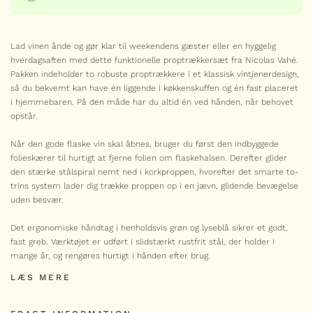
Lad vinen ånde og gør klar til weekendens gæster eller en hyggelig
hverdagsaften med dette funktionelle proptrækkersæt fra Nicolas Vahé.
Pakken indeholder to robuste proptrækkere i et klassisk vintjenerdesign,
så du bekvemt kan have én liggende i køkkenskuffen og én fast placeret
i hjemmebaren. På den måde har du altid én ved hånden, når behovet
opstår.
Når den gode flaske vin skal åbnes, bruger du først den indbyggede
folieskærer til hurtigt at fjerne folien om flaskehalsen. Derefter glider
den stærke stålspiral nemt ned i korkproppen, hvorefter det smarte to-
trins system lader dig trække proppen op i en jævn, glidende bevægelse
uden besvær.
Det ergonomiske håndtag i henholdsvis grøn og lyseblå sikrer et godt,
fast greb. Værktøjet er udført i slidstærkt rustfrit stål, der holder i
mange år, og rengøres hurtigt i hånden efter brug.
LÆS MERE