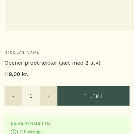
NICOLAS VAHÉ
Opener proptrækker (sæt med 2 stk)
119,00
kr.
Opener
proptrækker
-
+
TILFØJ
(sæt
med
2
TILFØJ
stk)
antal
LEVERINGSTID
1-2 hverdage