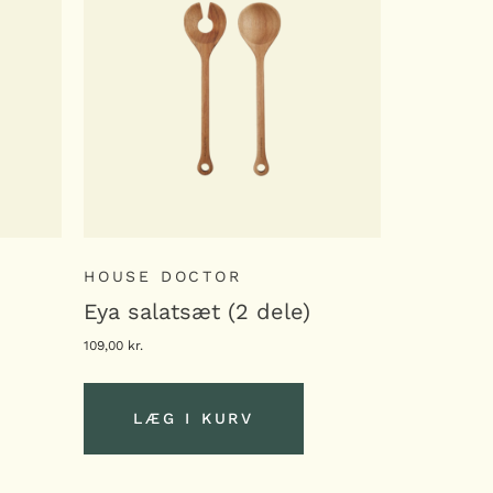
HOUSE DOCTOR
HOUSE 
Eya salatsæt (2 dele)
Eya spat
109,00
kr.
69,00
kr.
LÆG I KURV
LÆG
LÆG I KURV
LÆG