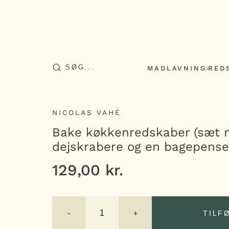
MADLAVNING
RED
NICOLAS VAHÉ
Bake køkkenredskaber (sæt 
dejskrabere og en bagepense
129,00
kr.
Bake
køkkenredskaber
-
+
TILF
(sæt
med