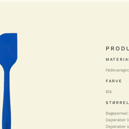
PROD
MATERIA
Fødevaregod
FARVE
Blå
STØRRE
Bagepensel: 
Dejskraber li
Dejskraber s