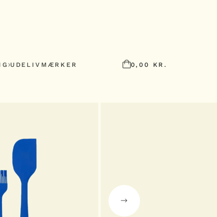
NG
UDELIV
MÆRKER
0,00
KR.