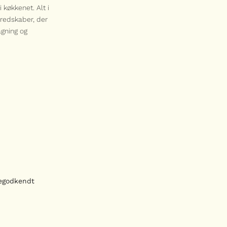
 køkkenet. Alt i
nredskaber, der
agning og
egodkendt