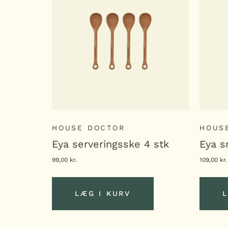
HOUSE DOCTOR
HOUS
Eya serveringsske 4 stk
Eya s
99,00
kr.
109,00
kr.
LÆG I KURV
L
LÆG I KURV