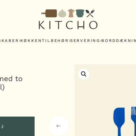
SKABER
KØKKENTILBEHØR
SERVERING
BORDDÆKNI
med to
l)
ØJ