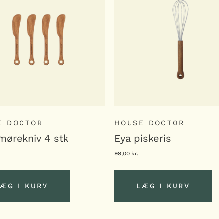
E DOCTOR
HOUSE DOCTOR
mørekniv 4 stk
Eya piskeris
99,00
kr.
ÆG I KURV
LÆG I KURV
LÆG I KURV
LÆG I KURV