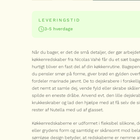
to
TILF
dejskrabere
og
en
LEVERINGSTID
bagepensel)
antal
3-5 hverdage
Når du bager, er det de små detaljer, der gør arbejde
køkkenredskaber fra Nicolas Vahé får du et sæt bage
hurtigt bliver en fast del af din køkkenrutine. Bagepen
du pensler smør på forme, giver brød en gylden overf
fordeler marinade jævnt. De to dejskrabere i forskelli
det nemt at samle dej, vende fyld eller skrabe skålen
spilde en eneste dråbe. Anvend evt. den lille dejskr
krukkeskraber og lad den hjælpe med at få selv de si
rester af Nutella med ud af glasset.
Køkkenredskaberne er udformet i fleksibel silikone, d
eller grydens form og samtidig er skånsomt mod belæ
sømløse design betyder, at redskaberne er nemme at