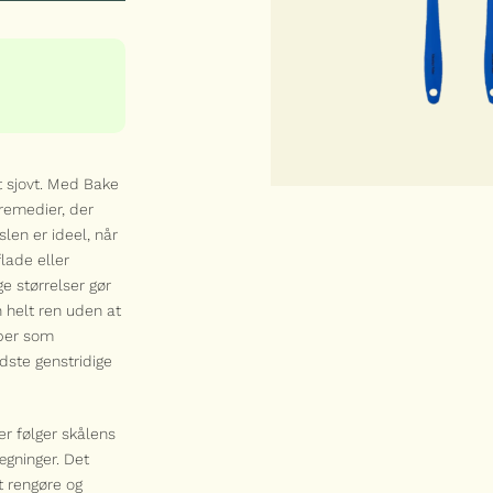
ØJ
t sjovt. Med Bake
remedier, der
slen er ideel, når
lade eller
ge størrelser gør
 helt ren uden at
aber som
dste genstridige
er følger skålens
gninger. Det
 rengøre og