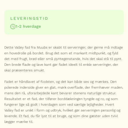
VIS HELE VALLEY SERIEN
LEVERINGSTID
1-2 hverdage
Serie
MUUBS
Dette Valley fad fra Muubs er skabt til serveringer, der gerne må indtage
Valley fad 40 cm
en hovedrolle på bordet. Brug det som et markant midtpunkt, og fyld
189,00
kr.
det med frugt, brød eller små pyntegenstande, hvis det skal stå til pynt.
Den brede flade og lave kant gør fadet ideelt til enkle serveringer, der
Valley
-
+
skal præsenteres smukt.
fad
40
cm
Fadet er håndlavet af flodsten, og det kan både ses og mærkes. Den
antal
MUUBS
polerede inderside giver en glat, mørk overflade, der fremhæver maden,
Valley skål – Medium
mens den rå, uforarbejdede kant bevarer stenens naturlige struktur.
159,00
kr.
Resultatet er et fad, der tilfører borddækningen tyngde og ro, og som
fungerer lige så godt i hverdagen som ved særlige lejligheder. Hvert
Valley
-
+
skål
Valley fad er unikt i form og udtryk, hvilket gør serveringen personlig og
antal
levende. Et fad, du får lyst til at bruge, og som dine gæster uden tvivl
lægger mærke til.
MUUBS