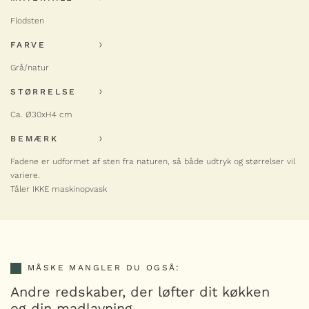
Valley
Flodsten
-
+
krukke
med
FARVE
låg
antal
MUUBS
Grå/natur
Valley skål XL 35 cm
599,00
kr.
STØRRELSE
Valley
Ca. Ø30xH4 cm
-
+
skål
XL
BEMÆRK
35
cm
MUUBS
antal
Fadene er udformet af sten fra naturen, så både udtryk og størrelser vil
Valley fad 30 cm
variere.
249,00
kr.
Tåler IKKE maskinopvask
Valley
-
+
fad
30
cm
antal
MUUBS
Valley æggebæger
MÅSKE MANGLER DU OGSÅ:
69,00
kr.
Andre redskaber, der løfter dit køkken
Valley
-
+
og din madlavning
æggebæger