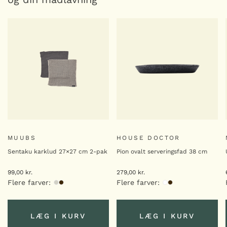
antal
MUUBS
Valley vinkøler
399,00
kr.
Valley
-
+
vinkøler
antal
MUUBS
Valley tapasbræt 37×12
cm
189,00
kr.
Valley
-
+
MUUBS
HOUSE DOCTOR
tapasbræt
37x12
Sentaku karklud 27×27 cm 2-pak
Pion ovalt serveringsfad 38 cm
cm
MUUBS
antal
Valley fad 12 cm
99,00
kr.
279,00
kr.
Flere farver:
Flere farver:
99,00
kr.
Valley
-
+
fad
12
LÆG I KURV
LÆG I KURV
cm