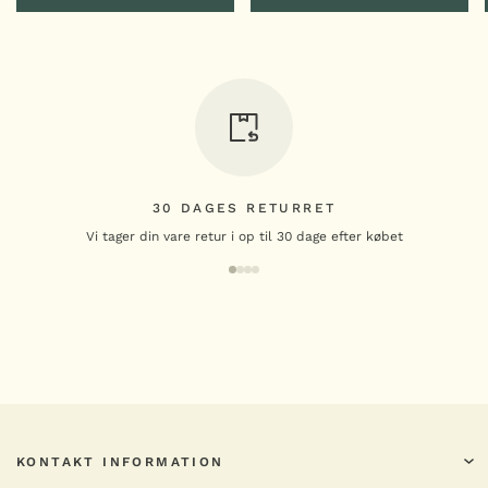
antal
MUUBS
LÆG I KURV
LÆG I KURV
Valley lysestage
99,00
kr.
Valley
-
+
lysestage
antal
MUUBS
Valley morter 18 cm
259,00
kr.
30 DAGES RETURRET
Valley
Vi tager din vare retur i op til 30 dage efter købet
-
+
morter
18
cm
antal
KONTAKT INFORMATION