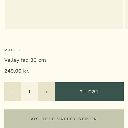
MUUBS
Valley fad 30 cm
249,00
kr.
Valley
fad
-
+
TILFØJ
30
cm
antal
TILFØJ
VIS HELE VALLEY SERIEN