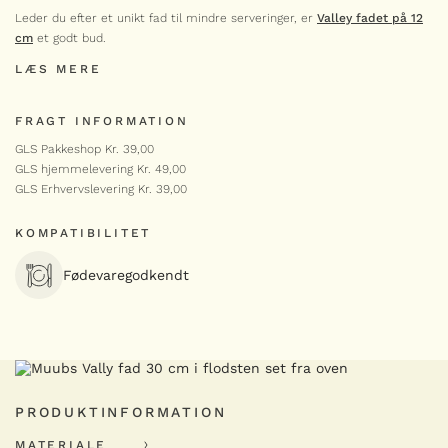
Valley skål – Small
Leder du efter et unikt fad til mindre serveringer, er
Valley fadet på 12
99,00
kr.
cm
et godt bud.
Valley
-
+
LÆS MERE
skål
antal
MUUBS
FRAGT INFORMATION
Valley middagstallerken
GLS Pakkeshop Kr. 39,00
28 cm
Valley i andre farver
GLS hjemmelevering Kr. 49,00
179,00
kr.
GLS Erhvervslevering Kr. 39,00
Valley
-
+
middagstallerken
LÆG I KURV
28
KOMPATIBILITET
LÆG I KURV
cm
MUUBS
antal
Fødevaregodkendt
Valley desserttallerken
20 cm
139,00
kr.
Valley
-
+
desserttallerken
20
cm
MUUBS
antal
PRODUKTINFORMATION
Valley krukke med låg
199,00
kr.
MATERIALE