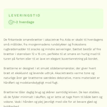
VIS HELE AKACIE SERIEN
LEVERINGSTID
1-2 hverdage
Serie
AIDA
De firkantede smørebrætter i akacietræ fra Aida er skabt til hverdagens
Akacie skærebræt – 27×18 cm
små måltider, fra morgenmadens rundstykker og frokostens
99,00
kr.
rugbrødsmadder til snacks og mindre serveringer. Sættet består af fire
brætter i størrelsen 12 x 15 cm, perfekte til at smøre en hurtig mad til
Akacie
-
+
turen på farten eller til at lave en elegant kuvertanretning på bordet.
skærebræt
antal
Brætterne er designet i et smukt sildebensmønster, der giver hvert
AIDA
bræt et eksklusivt og levende udtryk. Akacietræets varme tone og
Akacie skærebræt – 30×15 cm
naturlige årer gør brætterne særdeles dekorative, mens materialet er
99,00
kr.
hårdført og modstandsdygtigt mod fugt.
Akacie
-
+
skærebræt
Brætterne tåler daglig brug og skåner samtidig kniven. De kan stables,
antal
så de fylder minimalt i skuffen, og er lette at tage frem til både børn og
voksne. Vask i hånden og plej jævnligt med olie for at bevare glød og
AIDA
holdbarhed.