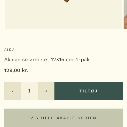
AIDA
Akacie smørebræt 12×15 cm 4-pak
129,00
kr.
Akacie
smørebræt
-
+
TILFØJ
12x15
cm
4-
TILFØJ
pak
antal
VIS HELE AKACIE SERIEN