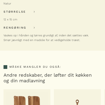
med
Natur
saftrille
40
STØRRELSE
x
26
12 x 15 cm
cm
antal
RENGØRING
Vaskes op i hånden og tørres grundigt af, inden det sættes væk.
Smør jævnligt med en madolie for at vedligeholde træet.
MÅSKE MANGLER DU OGSÅ:
Andre redskaber, der løfter dit køkken
og din madlavning