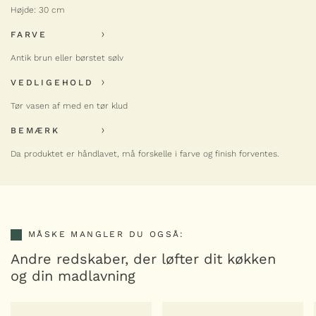
30
Højde: 30 cm
cm)
antal
FARVE
Antik brun eller børstet sølv
VEDLIGEHOLD
Tør vasen af med en tør klud
BEMÆRK
Da produktet er håndlavet, må forskelle i farve og finish forventes.
MÅSKE MANGLER DU OGSÅ:
Andre redskaber, der løfter dit køkken
og din madlavning