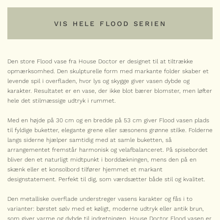
TILFØJ
cm)
antal
VIS HELE FLOOD SERIEN
VIS HELE FLOOD SERIEN
Den store Flood vase fra House Doctor er designet til at tiltrække
opmærksomhed. Den skulpturelle form med markante folder skaber et
levende spil i overfladen, hvor lys og skygge giver vasen dybde og
Serie
karakter. Resultatet er en vase, der ikke blot bærer blomster, men løfter
hele det stilmæssige udtryk i rummet.
HOUSE DOCTOR
Med en højde på 30 cm og en bredde på 53 cm giver Flood vasen plads
Flood skål Ø35 cm – Antik brun
til fyldige buketter, elegante grene eller sæsonens grønne stilke. Folderne
langs siderne hjælper samtidig med at samle buketten, så
489,00
kr.
arrangementet fremstår harmonisk og velafbalanceret. På spisebordet
Flood
bliver den et naturligt midtpunkt i borddækningen, mens den på en
-
+
skål
Ø35
skænk eller et konsolbord tilfører hjemmet et markant
cm
designstatement. Perfekt til dig, som værdsætter både stil og kvalitet.
antal
HOUSE DOCTOR
Flood skål Ø35 cm – Børstet sølv
Den metalliske overflade understreger vasens karakter og fås i to
489,00
kr.
varianter: børstet sølv med et køligt, moderne udtryk eller antik brun,
som giver varme og dybde til indretningen. House Doctor Flood vasen er