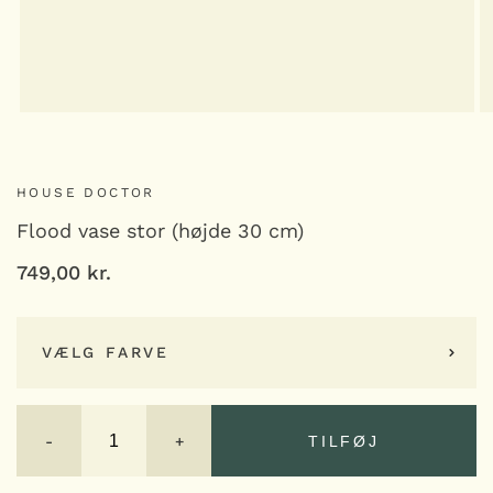
HOUSE DOCTOR
Flood vase stor (højde 30 cm)
749,00
kr.
VÆLG FARVE
Flood
vase
-
+
TILFØJ
stor
(højde
30